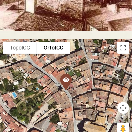
TopoICC
OrtoICC