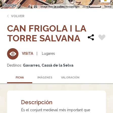
Image may be subject to copyright
Terms
20 m
VOLVER
CAN FRIGOLA I LA
TORRE SALVANA
Lugares
VISITA
Destinos:
Gavarres
Cassà de la Selva
FICHA
IMÁGENES
VALORACIÓN
Descripción
És el conjunt medieval més important que