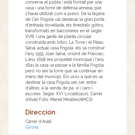
conserva el poble i està format per una
casa i una torre de defensa annexa que
s'havia utilitzat com a presó. De la façana
de Can Frigola cal destacar la gran porta
d'entrada dovellada, els finestrals gòtics,
transformats en balconeres en el segle
XVIII, i una garita de planta circular
construïda amb totxo. La Torre i el Palau
Salvà, actual casa Frigola, els va construir
l'any 1555 Joan Salvà, oriünd de Franciac.
L'any 1658 era propietat municipal i l'any
1841 la casa va passar a la família Frigola,
però no així la torre que va continuar en
mans del municipi. Els usos a què es va
destinar la casa Frigola van ser, entre
d'altres, a la venda de pa, vi i carn i
escoles. Segle: XVI. Localització: Carrer
d’Avall Foto: Manel Miralles(AMCS)
Dirección
Carrer d´Avall
Girona