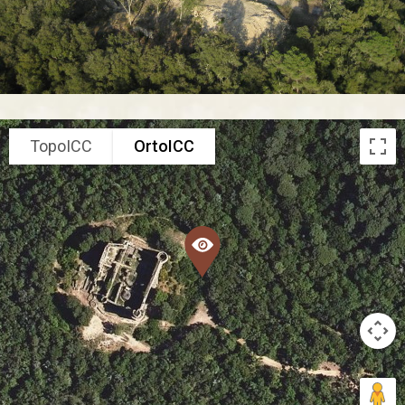
TopoICC
OrtoICC