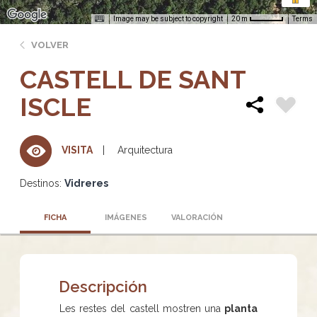
Image may be subject to copyright
Terms
20 m
VOLVER
CASTELL DE SANT
ISCLE
Arquitectura
VISITA
Destinos:
Vidreres
FICHA
IMÁGENES
VALORACIÓN
Descripción
Les restes del castell mostren una
planta