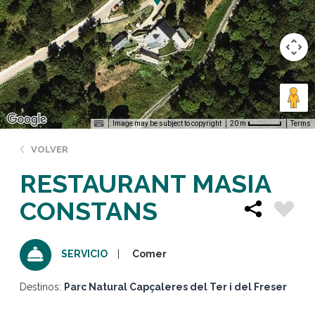
Image may be subject to copyright
Terms
20 m
VOLVER
RESTAURANT MASIA
CONSTANS
Comer
SERVICIO
Destinos:
Parc Natural Capçaleres del Ter i del Freser