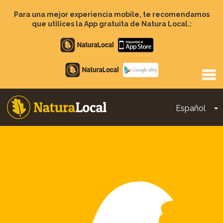
Pasar
al
Para una mejor experiencia mobile, te recomendamos
contenido
que utilices la App gratuita de Natura Local.:
principal
Apple
store
Google
Play
Español
T
Main
navigation