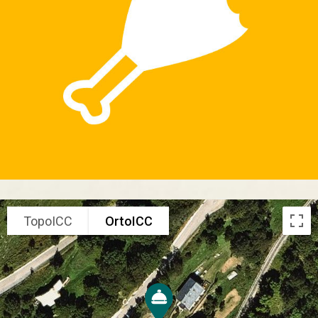
TopoICC
OrtoICC