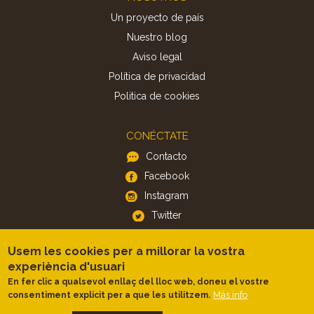
Un proyecto de país
Nuestro blog
Aviso legal
Política de privacidad
Politica de cookies
CONÉCTATE
Contacto
Facebook
Instagram
Twitter
Usem les cookies per a millorar la vostra
APP
experiència d'usuari
iOS
En fer clic a qualsevol enllaç del lloc web, doneu el vostre
Android
Más info
consentiment explícit per a que les utilitzem.