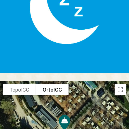
TopoICC
OrtoICC