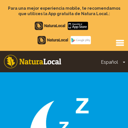
Pasar
al
Para una mejor experiencia mobile, te recomendamos
contenido
que utilices la App gratuita de Natura Local.:
principal
Apple
store
Google
Play
Español
T
Main
navigation