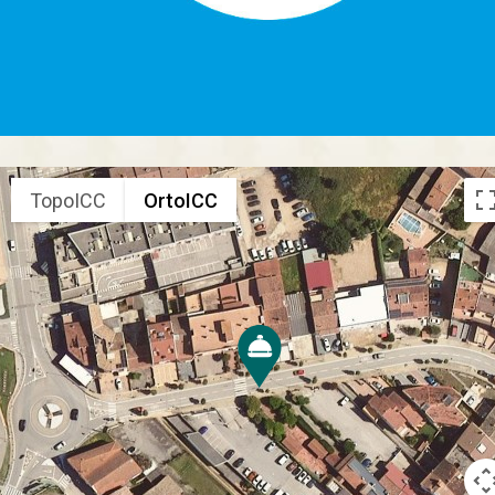
TopoICC
OrtoICC