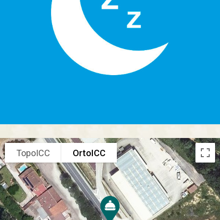
TopoICC
OrtoICC