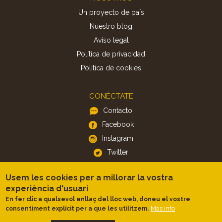
Un proyecto de país
Nuestro blog
Aviso legal
Política de privacidad
Politica de cookies
CONÉCTATE
Contacto
Facebook
Instagram
Twitter
Usem les cookies per a millorar la vostra
APP
experiència d'usuari
iOS
En fer clic a qualsevol enllaç del lloc web, doneu el vostre
Android
Más info
consentiment explícit per a que les utilitzem.