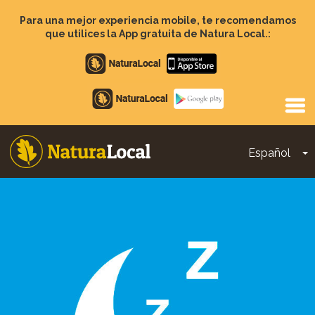
Pasar
al
Para una mejor experiencia mobile, te recomendamos
contenido
que utilices la App gratuita de Natura Local.:
principal
Apple
store
Google
Play
Español
T
Main
navigation