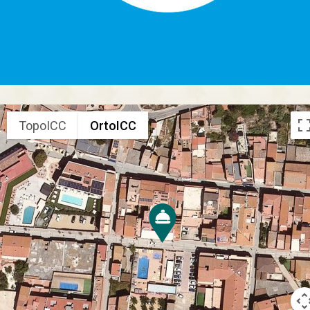
TopoICC
OrtoICC