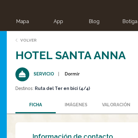
Mapa
App
Blog
Botiga
ion
VOLVER
HOTEL SANTA ANNA
Dormir
SERVICIO
Destinos:
Ruta del Ter en bici (4/4)
FICHA
IMÁGENES
VALORACIÓN
Información de contacto