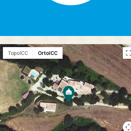
TopoICC
OrtoICC