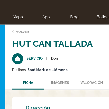
Mapa
App
Blog
Botiga
ion
VOLVER
HUT CAN TALLADA
Dormir
SERVICIO
Destinos:
Sant Martí de Llémena
FICHA
IMÁGENES
VALORACIÓN
Dirección