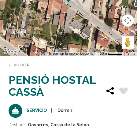
Image may be subject to copyright
Terms
20 m
VOLVER
PENSIÓ HOSTAL
CASSÀ
Dormir
SERVICIO
Destinos:
Gavarres
Cassà de la Selva