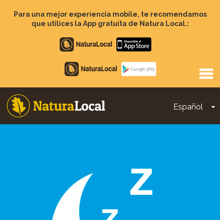
Pasar
al
Para una mejor experiencia mobile, te recomendamos
contenido
que utilices la App gratuita de Natura Local.:
principal
Apple
store
Google
Play
Español
T
Main
navigation