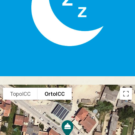
TopoICC
OrtoICC