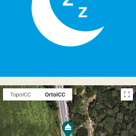
TopoICC
OrtoICC