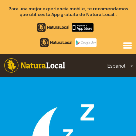
Pasar
al
Para una mejor experiencia mobile, te recomendamos
contenido
que utilices la App gratuita de Natura Local.:
principal
Apple
store
Google
Play
Español
T
Main
navigation