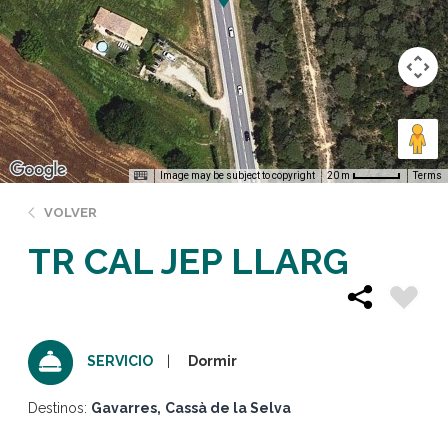
Image may be subject to copyright
Terms
20 m
VOLVER
TR CAL JEP LLARG
Dormir
SERVICIO
Destinos:
Gavarres
Cassà de la Selva