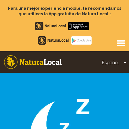
Pasar
al
Para una mejor experiencia mobile, te recomendamos
contenido
que utilices la App gratuita de Natura Local.:
principal
Apple
store
Google
Play
Español
T
Main
navigation