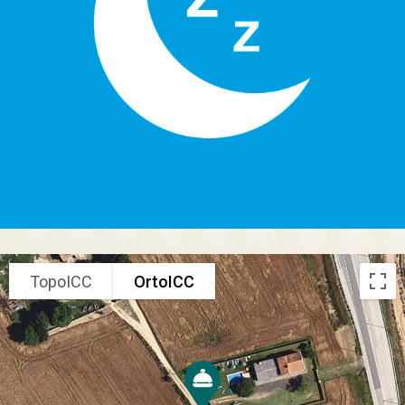
TopoICC
OrtoICC