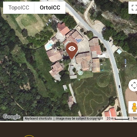
TopoICC
OrtoICC
Keyboard shortcuts
Image may be subject to copyright
Te
20 m
Footer