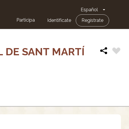
Español
Toggle Dro
Participa
Identifícate
Regístrate
L DE SANT MARTÍ