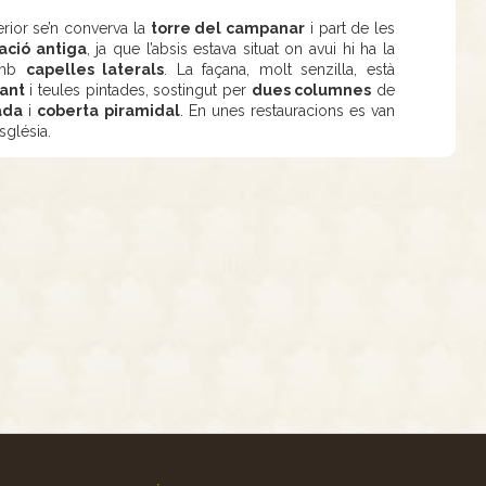
terior se’n converva la
torre del campanar
i part de les
tació antiga
, ja que l’absis estava situat on avui hi ha la
 amb
capelles laterals
. La façana, molt senzilla, està
sant
i teules pintades, sostingut per
dues columnes
de
ada
i
coberta piramidal
. En unes restauracions es van
església.