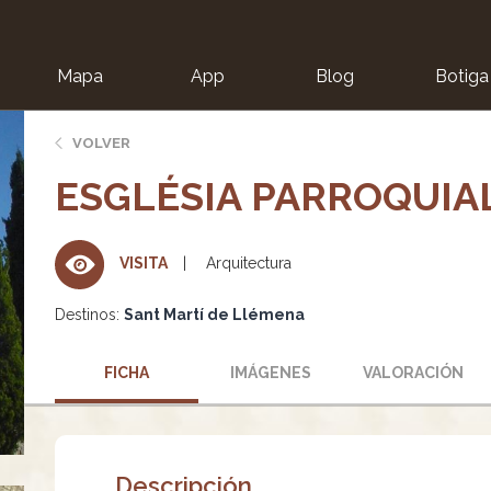
Mapa
App
Blog
Botiga
ion
VOLVER
ESGLÉSIA PARROQUIA
Arquitectura
VISITA
Destinos:
Sant Martí de Llémena
FICHA
IMÁGENES
VALORACIÓN
Descripción