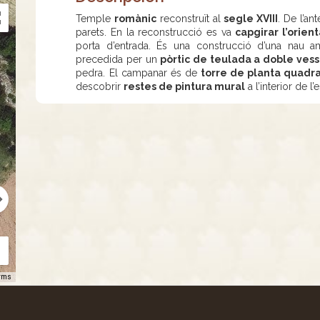
Temple
romànic
reconstruït al
segle XVIII
. De l’an
parets. En la reconstrucció es va
capgirar l’orien
porta d’entrada. És una construcció d’una nau
precedida per un
pòrtic de teulada a doble ves
pedra. El campanar és de
torre de planta quadr
descobrir
restes de pintura mural
a l’interior de l’
rms