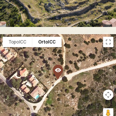
TopoICC
OrtoICC