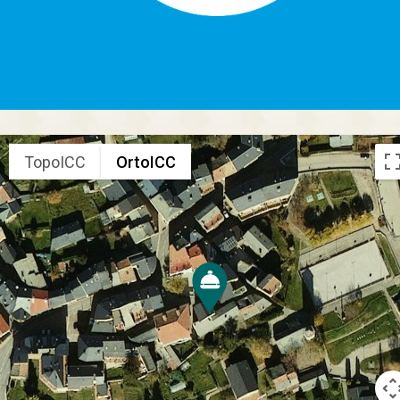
TopoICC
OrtoICC