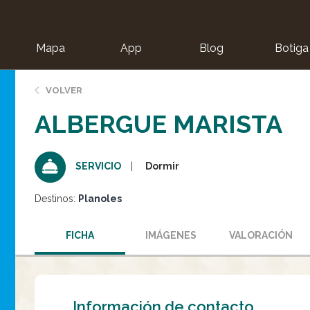
Mapa
App
Blog
Botiga
ion
VOLVER
ALBERGUE MARISTA
Dormir
SERVICIO
Destinos:
Planoles
FICHA
IMÁGENES
VALORACIÓN
Información de contacto