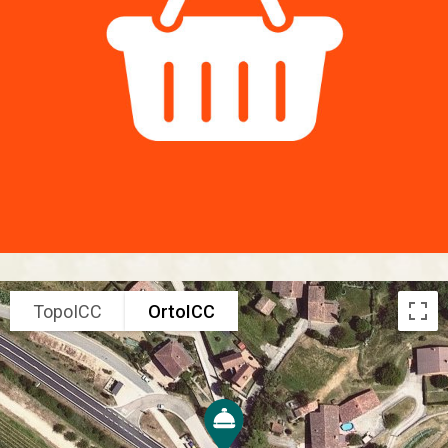
TopoICC
OrtoICC