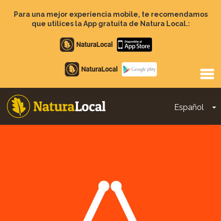
Pasar
al
Para una mejor experiencia mobile, te recomendamos
contenido
que utilices la App gratuita de Natura Local.:
principal
Apple
store
Google
Play
Español
T
Main
navigation