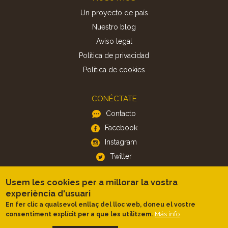
Un proyecto de país
Nuestro blog
Aviso legal
Política de privacidad
Politica de cookies
CONÉCTATE
Contacto
Facebook
Instagram
Twitter
Usem les cookies per a millorar la vostra
APP
experiència d'usuari
iOS
En fer clic a qualsevol enllaç del lloc web, doneu el vostre
Android
Más info
consentiment explícit per a que les utilitzem.