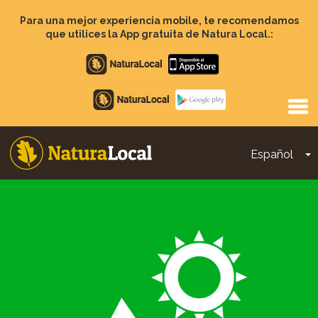
Pasar
al
Para una mejor experiencia mobile, te recomendamos
contenido
que utilices la App gratuita de Natura Local.:
principal
Apple
store
Google
Play
Español
T
Main
navigation