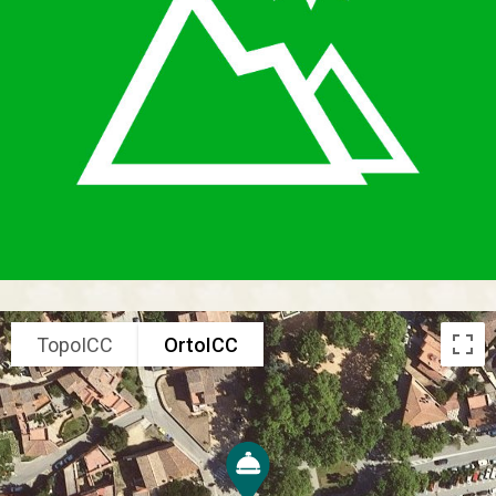
TopoICC
OrtoICC