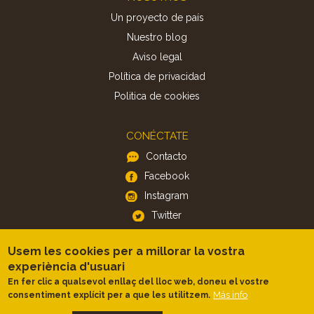
Un proyecto de país
Nuestro blog
Aviso legal
Política de privacidad
Politica de cookies
CONÉCTATE
Contacto
Facebook
Instagram
Twitter
Usem les cookies per a millorar la vostra
APP
experiència d'usuari
iOS
En fer clic a qualsevol enllaç del lloc web, doneu el vostre
Android
Más info
consentiment explícit per a que les utilitzem.