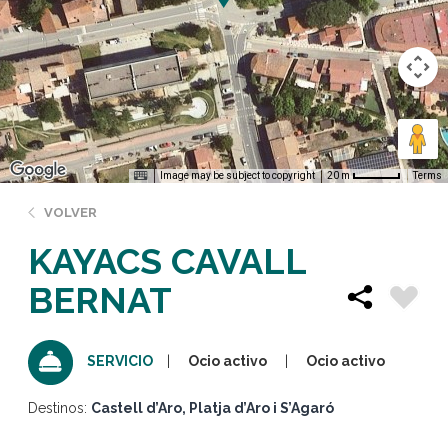
Image may be subject to copyright
Terms
20 m
VOLVER
KAYACS CAVALL
BERNAT
Ocio activo
Ocio activo
SERVICIO
Destinos:
Castell d’Aro, Platja d’Aro i S’Agaró