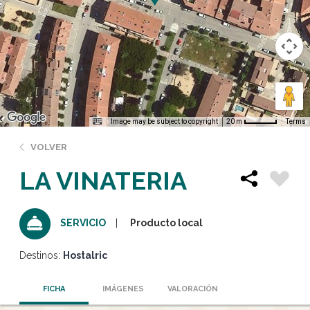
Image may be subject to copyright
Terms
20 m
VOLVER
LA VINATERIA
Producto local
SERVICIO
Destinos:
Hostalric
FICHA
IMÁGENES
VALORACIÓN