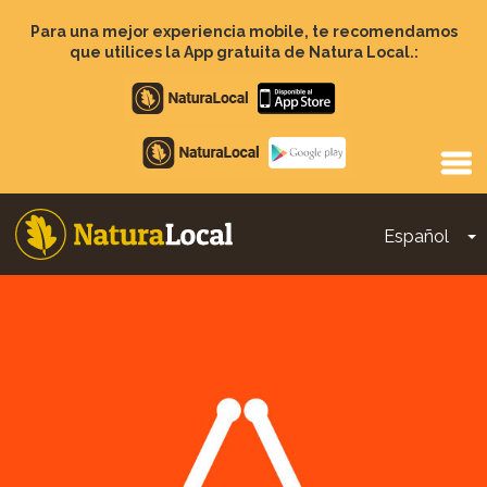
Pasar
al
Para una mejor experiencia mobile, te recomendamos
contenido
que utilices la App gratuita de Natura Local.:
principal
Apple
store
Google
Play
Español
T
Main
navigation