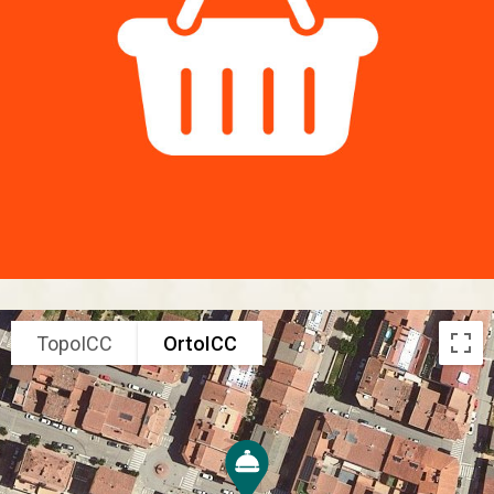
TopoICC
OrtoICC