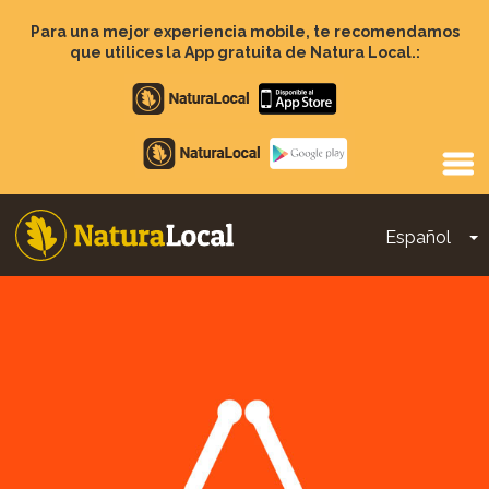
Pasar
al
Para una mejor experiencia mobile, te recomendamos
contenido
que utilices la App gratuita de Natura Local.:
principal
Apple
store
Google
Play
Español
T
Main
navigation