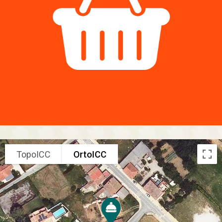
TopoICC
OrtoICC