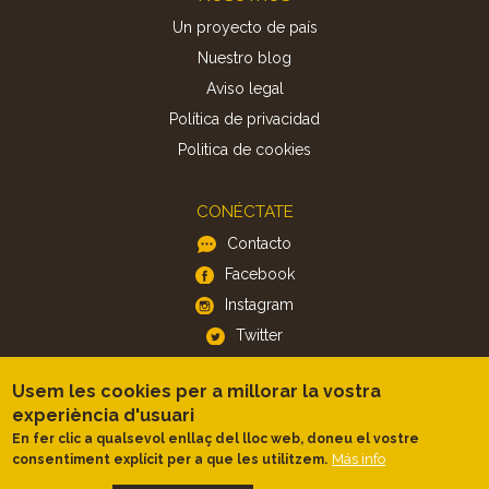
Un proyecto de país
Nuestro blog
Aviso legal
Política de privacidad
Politica de cookies
CONÉCTATE
Contacto
Facebook
Instagram
Twitter
Usem les cookies per a millorar la vostra
APP
experiència d'usuari
iOS
En fer clic a qualsevol enllaç del lloc web, doneu el vostre
Android
Más info
consentiment explícit per a que les utilitzem.