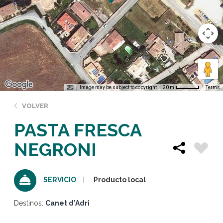
Image may be subject to copyright
Terms
20 m
VOLVER
PASTA FRESCA
NEGRONI
Producto local
SERVICIO
Destinos:
Canet d'Adri