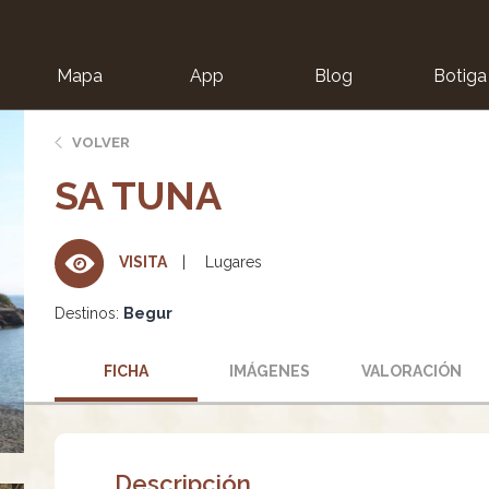
Mapa
App
Blog
Botiga
ion
VOLVER
SA TUNA
Lugares
VISITA
Destinos:
Begur
FICHA
IMÁGENES
VALORACIÓN
Descripción