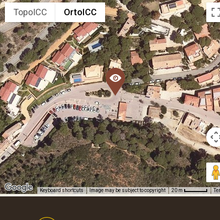
TopoICC
OrtoICC
Keyboard shortcuts
Image may be subject to copyright
Te
20 m
Footer