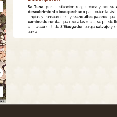
Sa Tuna
, por su situación resguardada y por su
descubrimiento insospechado
para quien la visi
limpias y transparentes, y
tranquilos paseos
que p
camino de ronda
, que rodea las rocas, se puede l
cala escondida de
S'Eixugador
, paraje
salvaje
y de
barca .
rms