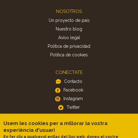
Footer
NOSOTROS
Un proyecto de país
Nuestro blog
Aviso legal
Política de privacidad
Politica de cookies
CONÉCTATE
Contacto
Facebook
Instagram
Twitter
Usem les cookies per a millorar la vostra
APP
experiència d'usuari
iOS
En fer clic a qualsevol enllaç del lloc web, doneu el vostre