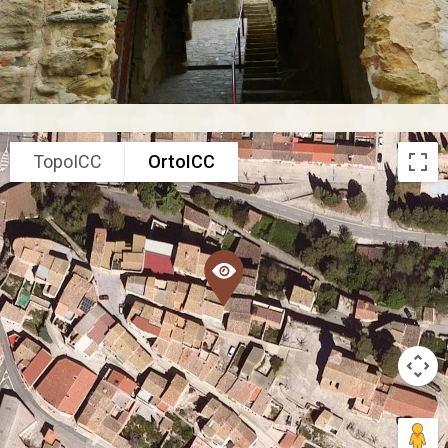
TopoICC
OrtoICC