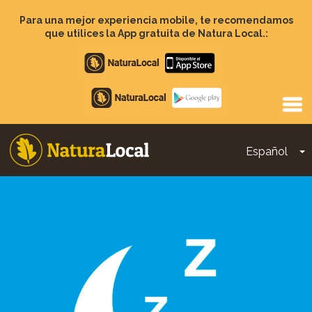
Pasar
al
Para una mejor experiencia mobile, te recomendamos
contenido
que utilices la App gratuita de Natura Local.:
principal
Apple
store
Google
Play
Español
T
Main
navigation