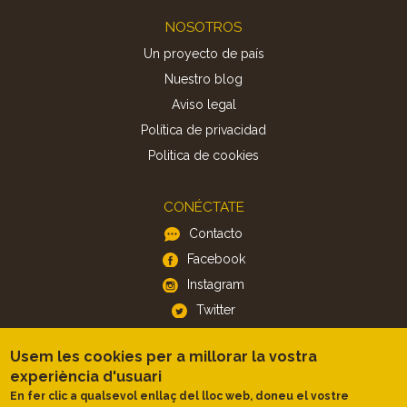
Footer
NOSOTROS
Un proyecto de país
Nuestro blog
Aviso legal
Política de privacidad
Politica de cookies
CONÉCTATE
Contacto
Facebook
Instagram
Twitter
Usem les cookies per a millorar la vostra
APP
experiència d'usuari
iOS
En fer clic a qualsevol enllaç del lloc web, doneu el vostre