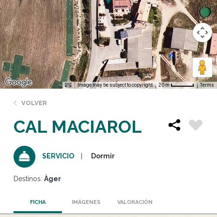
Image may be subject to copyright
Terms
20 m
VOLVER
CAL MACIAROL
Dormir
SERVICIO
Destinos:
Àger
FICHA
IMÁGENES
VALORACIÓN