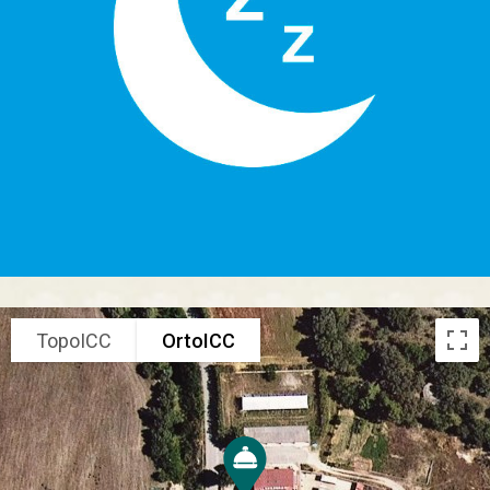
TopoICC
OrtoICC