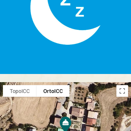
TopoICC
OrtoICC