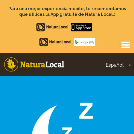
Pasar
al
Para una mejor experiencia mobile, te recomendamos
contenido
que utilices la App gratuita de Natura Local.:
principal
Apple
store
Google
Play
Español
T
Main
navigation