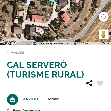
Image may be subject to copyright
Terms
20 m
VOLVER
CAL SERVERÓ
(TURISME RURAL)
Dormir
SERVICIO
Destinos:
Peramola