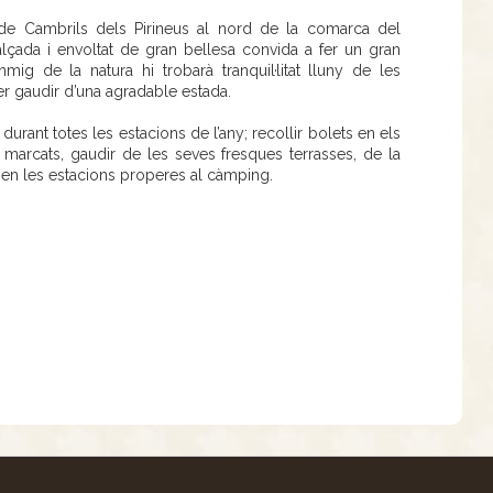
de Cambrils dels Pirineus al nord de la comarca del
alçada i envoltat de gran bellesa convida a fer un gran
g de la natura hi trobarà tranquil·litat lluny de les
per gaudir d’una agradable estada.
durant totes les estacions de l’any; recollir bolets en els
s marcats, gaudir de les seves fresques terrasses, de la
uí en les estacions properes al càmping.