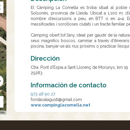
El Càmping La Comella es troba situat al poble 
Solsonès, província de Lleida. Ubicat a 1.100 m. d’
nombre d’excursions a peu, en BTT o en 4×4. Enmi
massificades i sorolloses ciutats i un tracte familiar 
Càmping obert tot l’any, ideal per gaudir de la natura 
seus magnífics boscos, caminar a través d’itinerari
piscina, banyar-se als rius pròxims o practicar l’esq
Dirección
Ctra. Pont d’Espia a Sant Llorenç de Morunys, km 19
25283
Información de contacto
973 48 90 27
fondacalagusti@gmail.com
www.campinglacomella.net
rms