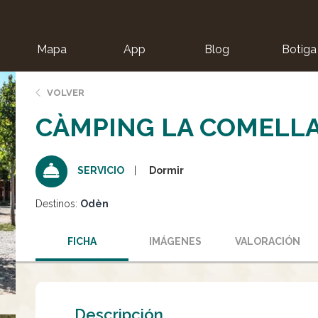
Mapa
App
Blog
Botiga
ion
VOLVER
CÀMPING LA COMELL
Dormir
SERVICIO
Destinos:
Odèn
FICHA
IMÁGENES
VALORACIÓN
Descripción