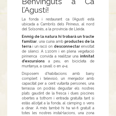
Benvinguts a Ca
l’Agustí!
La fonda i restaurant ca l’Agustí està
ubicada a Cambrils dels Pirineus, al nord
del Solsonès, a la província de Lleida.
Enmig de la natura hi trobarà un tracte
familiar
, una cuina amb
productes de la
terra
i un racó on
desconnectar
envoltat
de silenci. A 1.100m i en plena vegetació
pirinenca convida a realitzar una
infinitat
d’excursions
a peu, en bicicleta de
muntanya, a cavall o en 4×4.
Disposem d’habitacions amb bany
complert i televisió, un menjador amb
capacitat per a cent vuitanta persones, una
terrassa on podràs degustar els nostres
plats gaudint de la fresca i dues piscines
obertes a tothom i entrada gratuïta tant si
estàs allotjat a la fonda, al càmping o vens
a dinar. A més també hi ha wi-fi gratuït a
totes les nostres instal•lacions, una zona