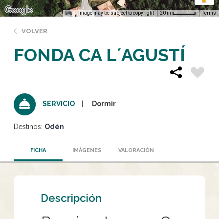
Image may be subject to copyright
Terms
20 m
VOLVER
FONDA CA L´AGUSTÍ
Dormir
SERVICIO
Destinos:
Odèn
FICHA
IMÁGENES
VALORACIÓN
Descripción