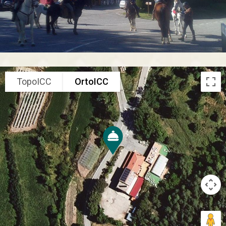
TopoICC
OrtoICC