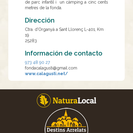
de parc infantil i un càmping a cinc cents
metres de la fonda.
Dirección
Ctra. d'Organyà a Sant Llorenç L-401, Km
19
25283
Información de contacto
973 48 90 27
fondacalagusti@gmail.com
www.calagusti.net/