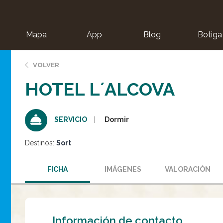
Mapa
App
Blog
Botiga
ion
VOLVER
HOTEL L´ALCOVA
Dormir
SERVICIO
Destinos:
Sort
FICHA
IMÁGENES
VALORACIÓN
Información de contacto