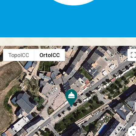
TopoICC
OrtoICC