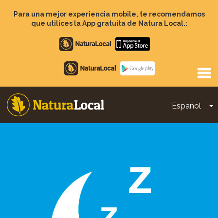
Pasar
al
Para una mejor experiencia mobile, te recomendamos
contenido
que utilices la App gratuita de Natura Local.:
principal
Apple
store
Google
Play
Español
T
Main
navigation