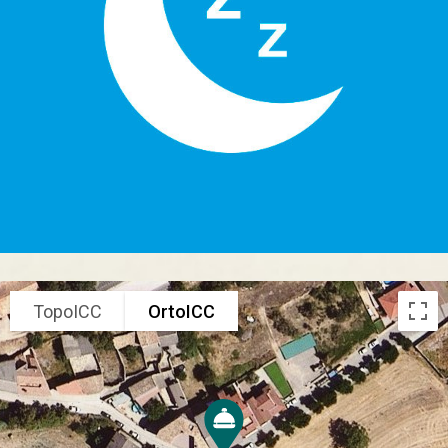
TopoICC
OrtoICC