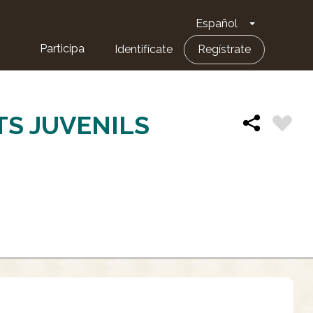
Español
Toggle Dro
Participa
Identifícate
Regístrate
S JUVENILS