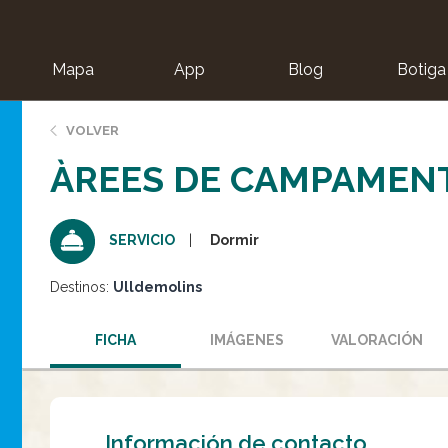
Mapa
App
Blog
Botiga
ion
VOLVER
ÀREES DE CAMPAMENT
Dormir
SERVICIO
Destinos:
Ulldemolins
FICHA
IMÁGENES
VALORACIÓN
Información de contacto