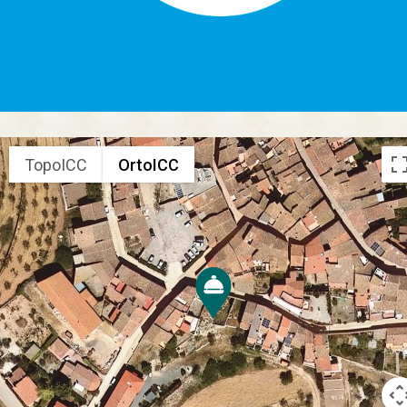
TopoICC
OrtoICC