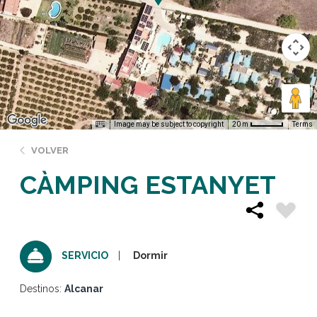
Image may be subject to copyright
Terms
20 m
VOLVER
CÀMPING ESTANYET
Dormir
SERVICIO
Destinos:
Alcanar