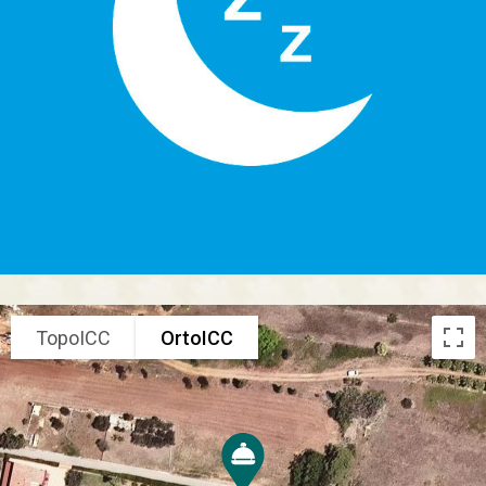
TopoICC
OrtoICC