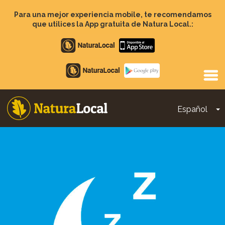
Pasar
al
Para una mejor experiencia mobile, te recomendamos
contenido
que utilices la App gratuita de Natura Local.:
principal
Apple
store
Google
Play
Español
T
Main
navigation