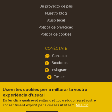
Un proyecto de país
Nuestro blog
Aviso legal
Política de privacidad
Politica de cookies
CONÉCTATE
Contacto
Facebook
Instagram
Twitter
Usem les cookies per a millorar la vostra
APP
experiència d'usuari
iOS
En fer clic a qualsevol enllaç del lloc web, doneu el vostre
Android
Más info
consentiment explícit per a que les utilitzem.