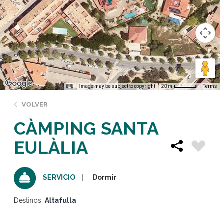
Image may be subject to copyright
Terms
20 m
VOLVER
CÀMPING SANTA
EULÀLIA
Dormir
SERVICIO
Destinos:
Altafulla