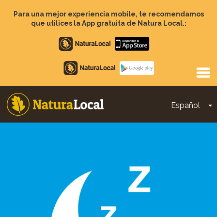
Pasar
al
Para una mejor experiencia mobile, te recomendamos
contenido
que utilices la App gratuita de Natura Local.:
principal
Apple
store
Google
Play
Español
T
Main
navigation