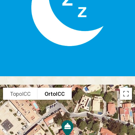
TopoICC
OrtoICC