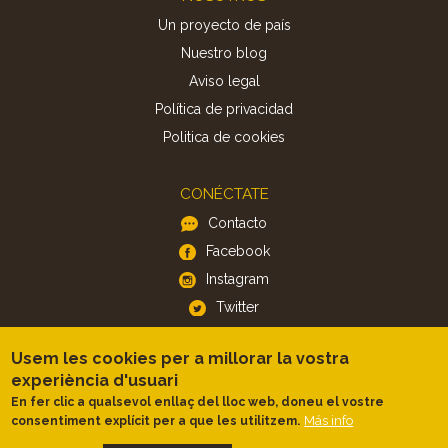
Un proyecto de país
Nuestro blog
Aviso legal
Política de privacidad
Politica de cookies
CONÉCTATE
Contacto
Facebook
Instagram
Twitter
Usem les cookies per a millorar la vostra
APP
experiència d'usuari
iOS
En fer clic a qualsevol enllaç del lloc web, doneu el vostre
Android
Más info
consentiment explícit per a que les utilitzem.