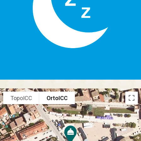
TopoICC
OrtoICC