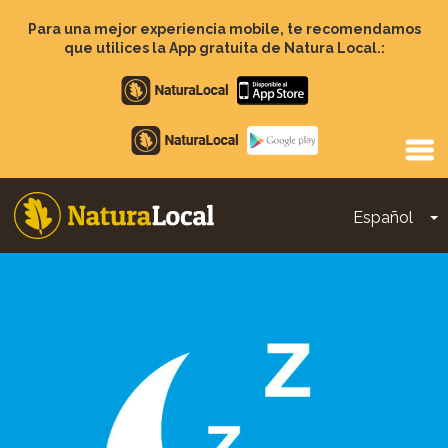
Pasar
al
Para una mejor experiencia mobile, te recomendamos
contenido
que utilices la App gratuita de Natura Local.:
principal
Apple
store
Google
Play
Español
T
Main
navigation