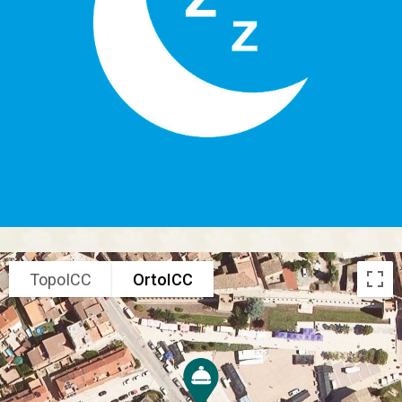
TopoICC
OrtoICC