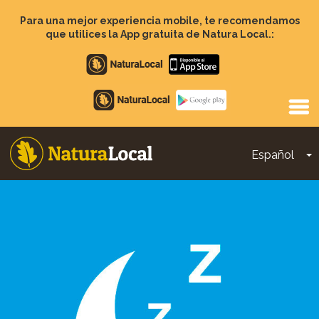
Pasar
al
Para una mejor experiencia mobile, te recomendamos
contenido
que utilices la App gratuita de Natura Local.:
principal
Apple
store
Google
Play
Español
T
Main
navigation