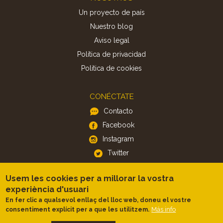
Un proyecto de país
Nuestro blog
Aviso legal
Política de privacidad
Politica de cookies
CONÉCTATE
Contacto
Facebook
Instagram
Twitter
Usem les cookies per a millorar la vostra
APP
experiència d'usuari
iOS
En fer clic a qualsevol enllaç del lloc web, doneu el vostre
Android
Más info
consentiment explícit per a que les utilitzem.