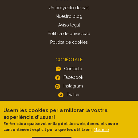
Un proyecto de país
Nuestro blog
Aviso legal
Política de privacidad
Politica de cookies
CONÉCTATE
Contacto
Facebook
Instagram
Twitter
Usem les cookies per a millorar la vostra
APP
experiència d'usuari
iOS
En fer clic a qualsevol enllaç del lloc web, doneu el vostre
Android
Más info
consentiment explícit per a que les utilitzem.