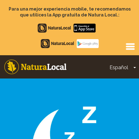
Pasar
al
Para una mejor experiencia mobile, te recomendamos
contenido
que utilices la App gratuita de Natura Local.:
principal
Apple
store
Google
Play
Español
T
Main
navigation