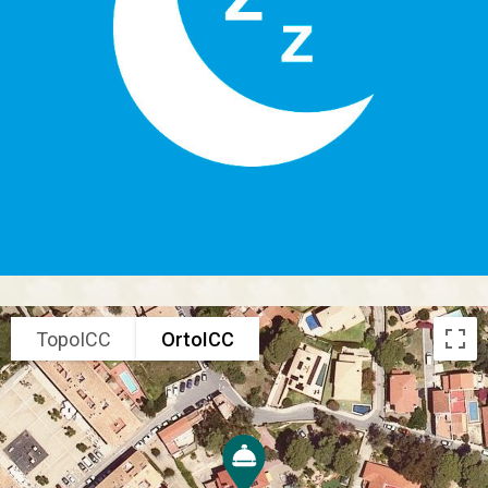
TopoICC
OrtoICC