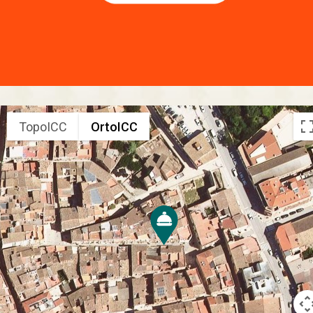
TopoICC
OrtoICC