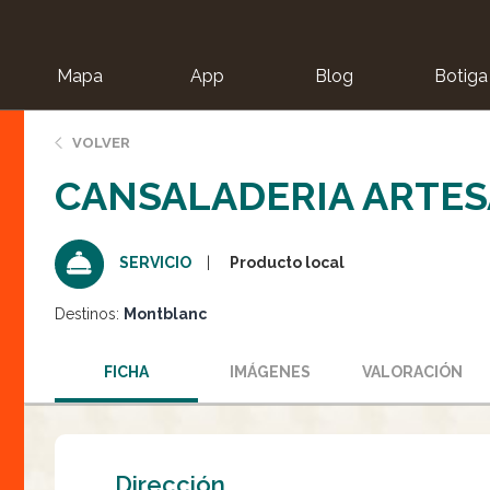
Mapa
App
Blog
Botiga
ion
VOLVER
CANSALADERIA ARTES
Producto local
SERVICIO
Destinos:
Montblanc
FICHA
IMÁGENES
VALORACIÓN
Dirección