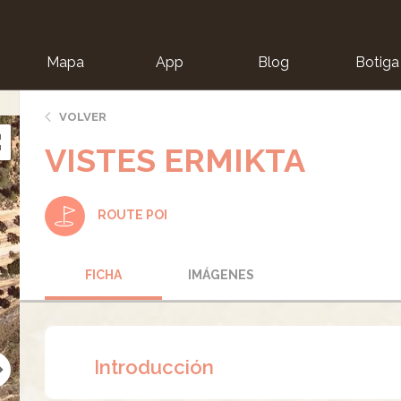
Mapa
App
Blog
Botiga
ion
VOLVER
VISTES ERMIKTA
ROUTE POI
FICHA
IMÁGENES
Introducción