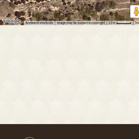
Keyboard shortcuts
Image may be subject to copyright
Te
20 m
Footer