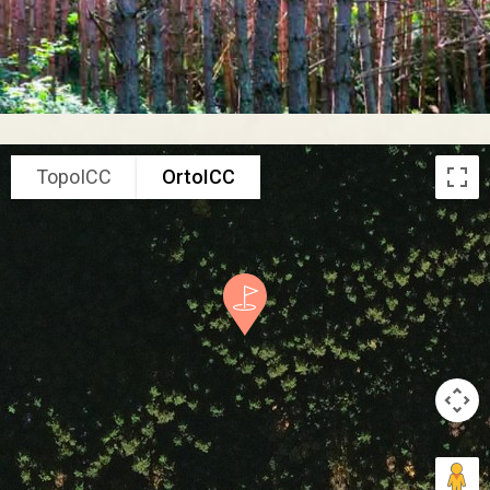
TopoICC
OrtoICC