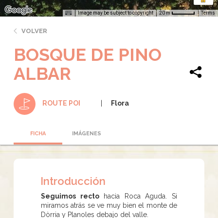
Image may be subject to copyright
Terms
20 m
VOLVER
BOSQUE DE PINO
ALBAR
Flora
ROUTE POI
FICHA
IMÁGENES
Introducción
Seguimos recto
hacia Roca Aguda. Si
miramos atrás se ve muy bien el monte de
Dòrria y Planoles debajo del valle.