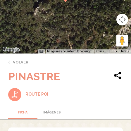
Image may be subject to copyright
Terms
20 m
VOLVER
PINASTRE
ROUTE POI
FICHA
IMÁGENES