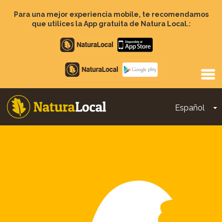
Pasar
al
Para una mejor experiencia mobile, te recomendamos
contenido
que utilices la App gratuita de Natura Local.:
principal
Apple
store
Google
Play
Español
T
Main
navigation