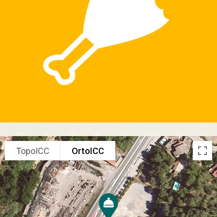
TopoICC
OrtoICC