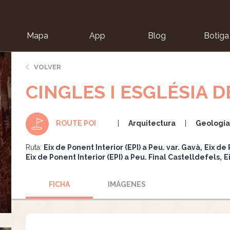
Mapa
App
Blog
Botiga
ion
VOLVER
CINGLES I ESGLÉSIA D
Arquitectura
Geologí
ROUTE POI
Ruta:
Eix de Ponent Interior (EPI) a Peu. var. Gavà
Eix de 
Eix de Ponent Interior (EPI) a Peu. Final Castelldefels
E
FICHA
IMÁGENES