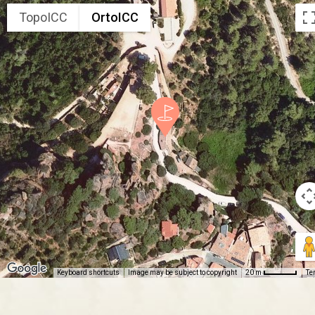
TopoICC
OrtoICC
Keyboard shortcuts
Image may be subject to copyright
Te
20 m