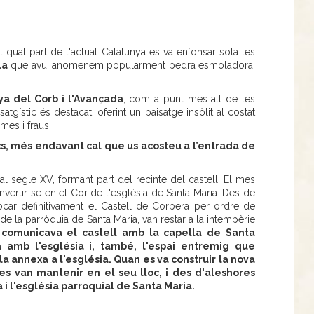
 qual part de l'actual Catalunya es va enfonsar sota les
la
que avui anomenem popularment pedra esmoladora,
a del Corb i l'Avançada
, com a punt més alt de les
satgístic és destacat, oferint un paisatge insòlit al costat
lmes i fraus.
cs, més endavant cal que us acosteu a l’entrada de
l segle XV, formant part del recinte del castell. El mes
vertir-se en el Cor de l'església de Santa Maria. Des de
car definitivament el Castell de Corbera per ordre de
a de la parròquia de Santa Maria, van restar a la intempèrie
 comunicava el castell amb la capella de Santa
 amb l'església i, també, l'espai entremig que
la annexa a l'església. Quan es va construir la nova
la es van mantenir en el seu lloc, i des d'aleshores
a i l'església parroquial de Santa Maria.