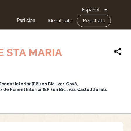
Español
Toggle Dro
Participa
Identifícate
Regístrate
E STA MARIA
a
Ponent Interior (EPI) en Bici. var. Gavà
ix de Ponent Interior (EPI) en Bici. var. Castelldefels