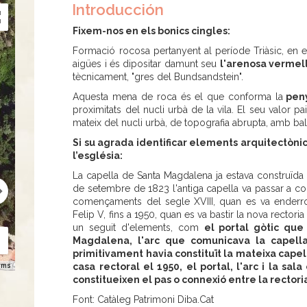
Introducción
Fixem-nos en els bonics cingles:
Formació rocosa pertanyent al període Triàsic, en el
aigües i és dipositar damunt seu
l'arenosa vermel
tècnicament, "gres del Bundsandstein".
Aquesta mena de roca és el que conforma la
peny
proximitats del nucli urbà de la vila. El seu valor pai
mateix del nucli urbà, de topografia abrupta, amb ba
Si su agrada identificar elements arquitectòni
l’església:
La capella de Santa Magdalena ja estava construïda a
de setembre de 1823 l'antiga capella va passar a con
començaments del segle XVIII, quan es va enderro
Felip V, fins a 1950, quan es va bastir la nova rectori
un seguit d'elements, com
el portal gòtic que
Magdalena, l'arc que comunicava la capella
primitivament havia constituït la mateixa capel
casa rectoral el 1950, el portal, l'arc i la sa
rms
constitueixen el pas o connexió entre la rectori
Font: Catàleg Patrimoni Diba.Cat