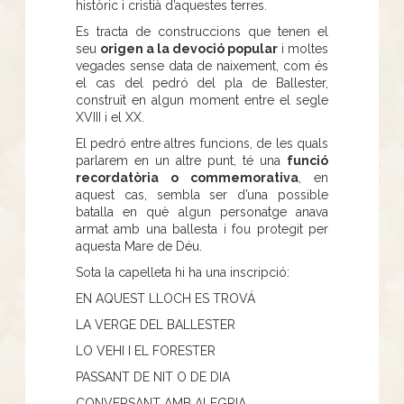
històric i cristià d’aquestes terres.
Es tracta de construccions que tenen el
seu
origen a la devoció popular
i moltes
vegades sense data de naixement, com és
el cas del pedró del pla de Ballester,
construït en algun moment entre el segle
XVIII i el XX.
El pedró entre altres funcions, de les quals
parlarem en un altre punt, té una
funció
recordatòria o commemorativa
, en
aquest cas, sembla ser d’una possible
batalla en què algun personatge anava
armat amb una ballesta i fou protegit per
aquesta Mare de Déu.
Sota la capelleta hi ha una inscripció:
EN AQUEST LLOCH ES TROVÁ
LA VERGE DEL BALLESTER
LO VEHI I EL FORESTER
PASSANT DE NIT O DE DIA
CONVERSANT AMB ALEGRIA