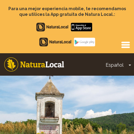
Pasar
al
Para una mejor experiencia mobile, te recomendamos
contenido
que utilices la App gratuita de Natura Local.:
principal
Apple
store
Google
Play
Español
T
Main
navigation