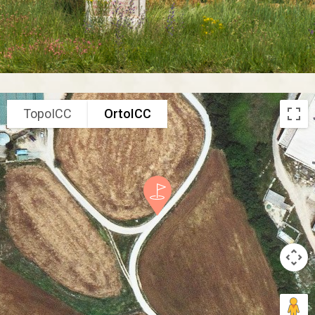
TopoICC
OrtoICC