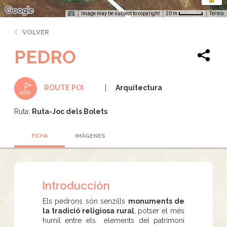
Image may be subject to copyright
Terms
20 m
VOLVER
PEDRO
Arquitectura
ROUTE POI
Ruta:
Ruta-Joc dels Bolets
FICHA
IMÁGENES
Introducción
Els pedrons són senzills
monuments de
la tradició religiosa rural
, potser el més
humil entre els elements del patrimoni