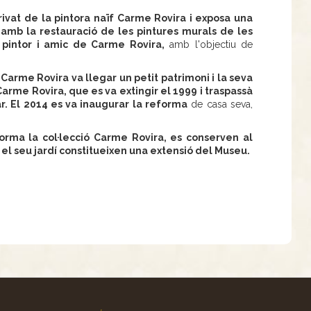
vat de la pintora naïf Carme Rovira i exposa una
mb la restauració de les pintures murals de les
 pintor i amic de Carme Rovira,
amb l'objectiu de
,
Carme Rovira va llegar un petit patrimoni i la seva
Carme Rovira, que es va extingir el 1999 i traspassà
r. El 2014 es va inaugurar la reforma
de casa seva,
forma la col·lecció Carme Rovira, es conserven al
 el seu jardí constitueixen una extensió del Museu.