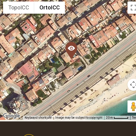
TopoICC
OrtoICC
Keyboard shortcuts
Image may be subject to copyright
Te
20 m
Footer