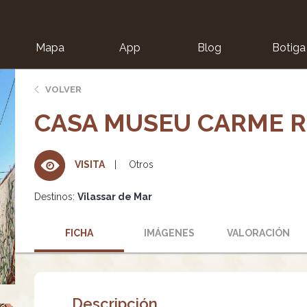
Mapa
App
Blog
Botiga
ion
VOLVER
CASA MUSEU CARME R
Otros
VISITA
Destinos:
Vilassar de Mar
FICHA
IMÁGENES
VALORACIÓN
Descripción