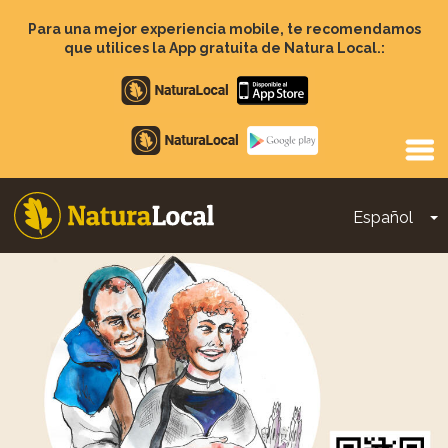
Pasar
al
Para una mejor experiencia mobile, te recomendamos
contenido
que utilices la App gratuita de Natura Local.:
principal
Apple
store
Google
Play
Español
T
Main
navigation