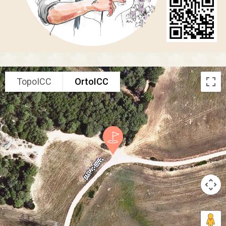
TopoICC
OrtoICC