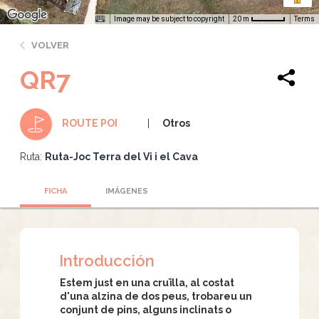
Image may be subject to copyright
Terms
20 m
VOLVER
QR7
Otros
ROUTE POI
Ruta:
Ruta-Joc Terra del Vi i el Cava
FICHA
IMÁGENES
Introducción
Estem just en una cruïlla, al costat
d'una alzina de dos peus, trobareu un
conjunt de pins, alguns inclinats o