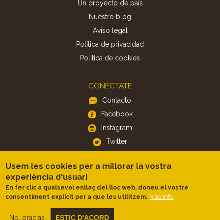
Un proyecto de país
Nuestro blog
Aviso legal
Política de privacidad
Politica de cookies
CONÉCTATE
Contacto
Facebook
Instagram
Twitter
Usem les cookies per a millorar la vostra
APP
experiència d'usuari
iOS
En fer clic a qualsevol enllaç del lloc web, doneu el vostre
Más info
consentiment explícit per a que les utilitzem.
Android
No, gracias
ESTIC D'ACORD