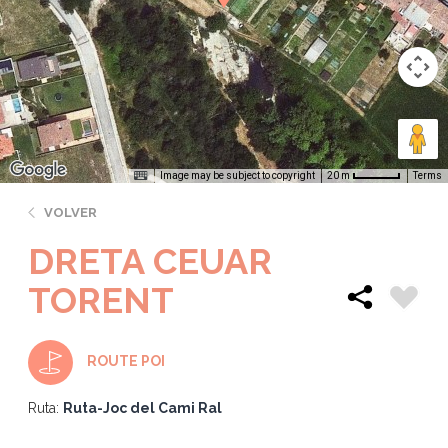
Image may be subject to copyright
Terms
20 m
VOLVER
DRETA CEUAR
TORENT
ROUTE POI
Ruta:
Ruta-Joc del Cami Ral