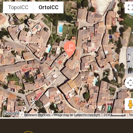
TopoICC
OrtoICC
Keyboard shortcuts
Image may be subject to copyright
Te
20 m
Footer