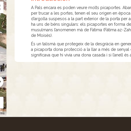
A Pals encara es poden veure molts picaportes. Abans 
per trucar a les portes, tenen el seu origen en època
d’argolla suspesos a la part exterior de la porta per a
ha uns de béns singulars: els picaportes en forma 
musulmans l’anomenen mà de Fàtima (Fàtima az-Zahrà
de Moisès).
És un talismà que protegeix de la desgràcia en general
a picaporta dona protecció a la llar a més de senyal d’a
significava que hi vivia una dona casada i si l’anell és a
rms