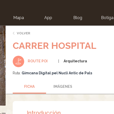
Mapa
App
Blog
Botiga
ion
VOLVER
CARRER HOSPITAL
Arquitectura
ROUTE POI
Ruta:
Gimcana Digital pel Nucli Antic de Pals
FICHA
IMÁGENES
Introducción