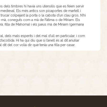
dels timbres hi havia uns utensilis que es feien servir
 medieval. Els més antics son picaportes de martell i
 trucar colpejant la porta o la cabota d’un clau gros. N’hi
de mà, coneguts com a mà de Fàtima o de Míriam. Els
, filla de Mahoma) i els jueus mà de Míriam (germana
, dels mals esperits i del mal d’ull en particular, i com
collida. Hi ha qui diu que si l’anell és al dit anul·lar
l dit del cor volia dir que tenia una filla per casar.