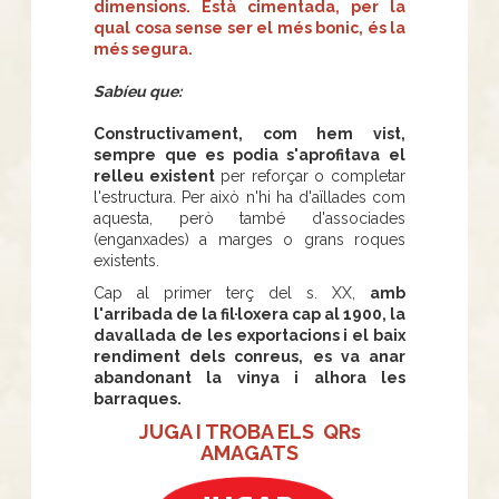
dimensions. Està cimentada, per la
qual cosa sense ser el més bonic, és la
més segura.
Sabíeu que:
Constructivament, com hem vist,
sempre que es podia s'aprofitava el
relleu existent
per reforçar o completar
l'estructura. Per això n'hi ha d'aïllades com
aquesta, però també d'associades
(enganxades) a marges o grans roques
existents.
Cap al primer terç del s. XX,
amb
l'arribada de la fil·loxera cap al 1900, la
davallada de les exportacions i el baix
rendiment dels conreus, es va anar
abandonant la vinya i alhora les
barraques.
JUGA I TROBA ELS QRs
AMAGATS