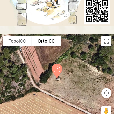
TopoICC
OrtoICC