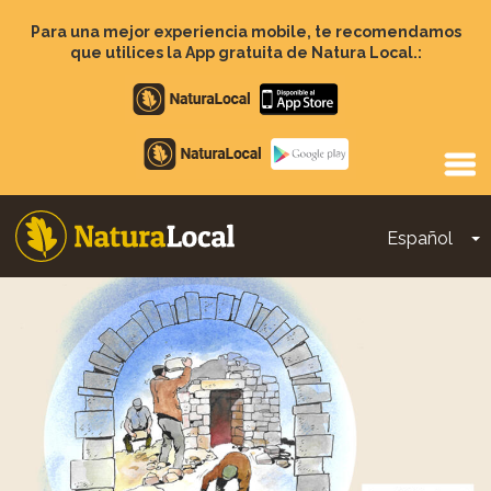
Pasar
al
Para una mejor experiencia mobile, te recomendamos
contenido
que utilices la App gratuita de Natura Local.:
principal
Apple
store
Google
Play
Español
T
Main
navigation