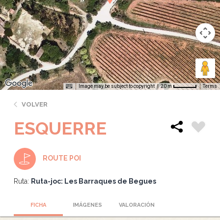
Image may be subject to copyright
Terms
20 m
VOLVER
ESQUERRE
ROUTE POI
Ruta:
Ruta-joc: Les Barraques de Begues
FICHA
IMÁGENES
VALORACIÓN