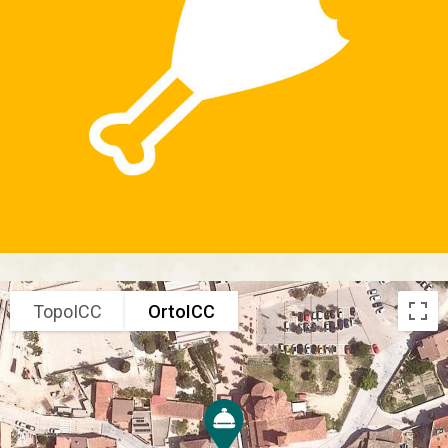
TopoICC
OrtoICC