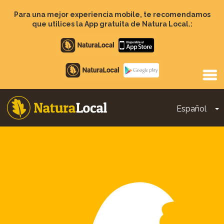
Pasar
al
Para una mejor experiencia mobile, te recomendamos
contenido
que utilices la App gratuita de Natura Local.:
principal
Apple
store
Google
Play
Español
T
Main
navigation