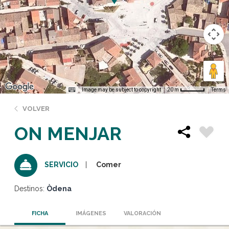
Image may be subject to copyright
Terms
20 m
VOLVER
ON MENJAR
Comer
SERVICIO
Destinos:
Òdena
FICHA
IMÁGENES
VALORACIÓN