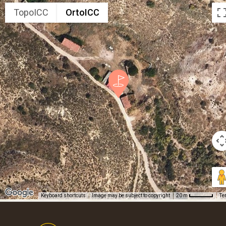
TopoICC
OrtoICC
Keyboard shortcuts
Image may be subject to copyright
Te
20 m
Footer