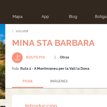
Mapa
App
Blog
Botiga
ion
VOLVER
MINA STA BARBARA
Otros
ROUTE POI
Ruta:
Ruta 2 - A Montmaneu per la Vall la Dona
FICHA
IMÁGENES
Introducción