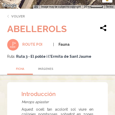
Image may be subject to copyright
Terms
20 m
VOLVER
ABELLEROLS
Fauna
ROUTE POI
Ruta:
Ruta 3 - El poble i l'Ermita de Sant Jaume
FICHA
IMÁGENES
Introducción
Merops apiaster
Aquest ocell tan acolorit sol viure en
colònies nombroses, sobretot en zones