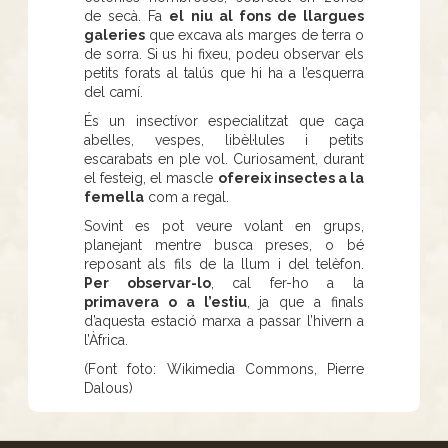
de secà. Fa
el niu al fons de llargues
galeries
que excava als marges de terra o
de sorra. Si us hi fixeu, podeu observar els
petits forats al talús que hi ha a l’esquerra
del camí.
És un insectívor especialitzat que caça
abelles, vespes, libèl·lules i petits
escarabats en ple vol. Curiosament, durant
el festeig, el mascle
ofereix insectes a la
femella
com a regal.
Sovint es pot veure volant en grups,
planejant mentre busca preses, o bé
reposant als fils de la llum i del telèfon.
Per observar-lo
, cal fer-ho a la
primavera o a l’estiu
, ja que a finals
d’aquesta estació marxa a passar l’hivern a
l’Àfrica.
(Font foto: Wikimedia Commons, Pierre
Dalous)