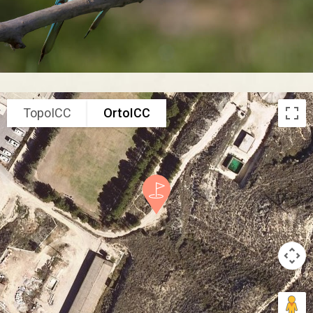
TopoICC
OrtoICC