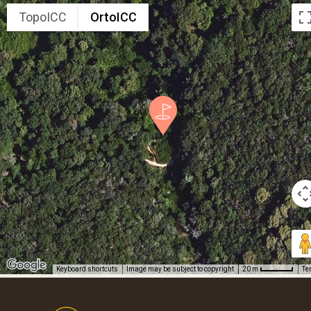
TopoICC
OrtoICC
Keyboard shortcuts
Image may be subject to copyright
Te
20 m
Footer