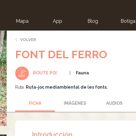
Mapa
App
Blog
Botiga
ion
VOLVER
FONT DEL FERRO
Fauna
ROUTE POI
Ruta:
Ruta-joc mediambiental de les fonts.
FICHA
IMÁGENES
AUDIOS
Introducción