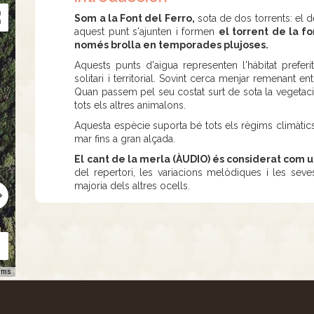
Som a la Font del Ferro,
sota de dos torrents: el 
aquest punt s'ajunten i formen
el torrent de la f
només brolla en temporades plujoses.
Aquests punts d'aigua representen l'hàbitat preferi
solitari i territorial. Sovint cerca menjar remenant ent
Quan passem pel seu costat surt de sota la vegetaci
tots els altres animalons.
Aquesta espècie suporta bé tots els règims climàtics 
mar fins a gran alçada.
El cant de la merla (ÀUDIO) és considerat com u
del repertori, les variacions melòdiques i les seve
majoria dels altres ocells.
rms