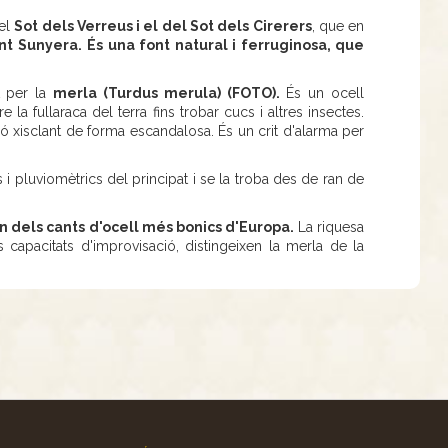
del
Sot dels Verreus i el del Sot dels Cirerers
, que en
ont Sunyera.
És una font natural i ferruginosa, que
t per la
merla (Turdus merula) (FOTO).
És un ocell
re la fullaraca del terra fins trobar cucs i altres insectes.
ó xisclant de forma escandalosa. És un crit d'alarma per
i pluviomètrics del principat i se la troba des de ran de
n dels cants d'ocell més bonics d'Europa.
La riquesa
s capacitats d'improvisació, distingeixen la merla de la