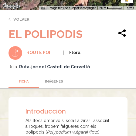
Image may be subject to copyright
Terms
20 m
VOLVER
EL POLIPODIS
Flora
ROUTE POI
Ruta:
Ruta-joc del Castell de Cervelló
FICHA
IMÁGENES
Introducción
Als llocs ombrívols, sota l'alzinar i associat
a roques, trobem falgueres com els
polipodis (
Polypodium vulgare
) (foto).