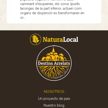
caminant d'esquenes, els sorus (punts
taronges de la part inferior, actuen com
òrgans de dispersió) es transformaran en
or...
Footer
NOSOTROS
Un proyecto de país
Nuestro blog