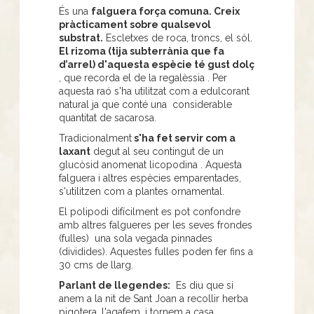
És una
falguera força comuna. Creix
pràcticament sobre qualsevol
substrat.
Escletxes de roca, troncs, el sòl.
El rizoma (tija subterrània que fa
d’arrel) d'aquesta espècie té gust dolç
, que recorda el de la regalèssia . Per
aquesta raó s'ha utilitzat com a edulcorant
natural ja que conté una considerable
quantitat de sacarosa.
Tradicionalment
s'ha fet servir com a
laxant
degut al seu contingut de un
glucòsid anomenat licopodina . Aquesta
falguera i altres espècies emparentades,
s'utilitzen com a plantes ornamental.
El polipodi difícilment es pot confondre
amb altres falgueres per les seves frondes
(fulles) una sola vegada pinnades
(dividides). Aquestes fulles poden fer fins a
30 cms de llarg.
Parlant de llegendes:
Es diu que si
anem a la nit de Sant Joan a recollir herba
pigotera, l'agafem, i tornem a casa