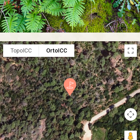
TopoICC
OrtoICC